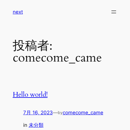
内
next
容
を
ス
キ
投稿者:
ッ
プ
comecome_came
Hello world!
7月 16, 2023
—
comecome_came
by
in
未分類